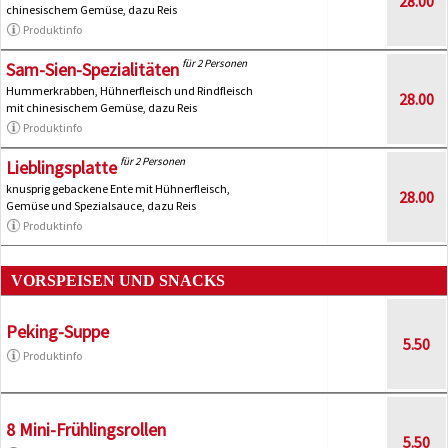
28.00
chinesischem Gemüse, dazu Reis
Produktinfo
für 2 Personen
Sam-Sien-Spezialitäten
Hummerkrabben, Hühnerfleisch und Rindfleisch
28.00
mit chinesischem Gemüse, dazu Reis
Produktinfo
für 2 Personen
Lieblingsplatte
knusprig gebackene Ente mit Hühnerfleisch,
28.00
Gemüse und Spezialsauce, dazu Reis
Produktinfo
VORSPEISEN UND SNACKS
Peking-Suppe
5.50
Produktinfo
8 Mini-Frühlingsrollen
5.50