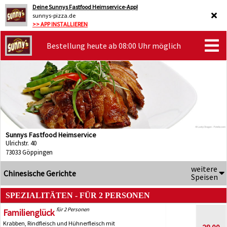
Deine Sunnys Fastfood Heimservice-App!
sunnys-pizza.de
>> APP INSTALLIEREN
Bestellung heute ab 08:00 Uhr möglich
Sunnys Fastfood Heimservice
Ulrichstr. 40
73033 Göppingen
weitere
Chinesische Gerichte
Speisen
SPEZIALITÄTEN - FÜR 2 PERSONEN
für 2 Personen
Familienglück
Krabben, Rindfleisch und Hühnerfleisch mit