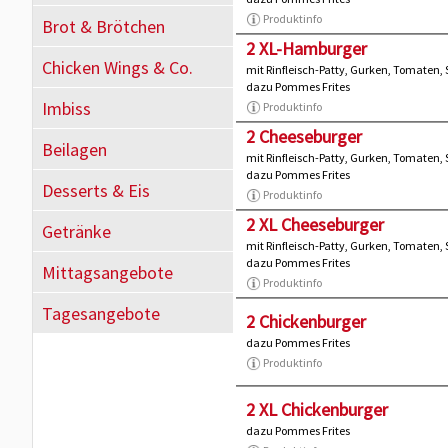
Produktinfo
Brot & Brötchen
2 XL-Hamburger
Chicken Wings & Co.
mit Rinfleisch-Patty, Gurken, Tomaten,
dazu Pommes Frites
Imbiss
Produktinfo
2 Cheeseburger
Beilagen
mit Rinfleisch-Patty, Gurken, Tomaten,
dazu Pommes Frites
Desserts & Eis
Produktinfo
2 XL Cheeseburger
Getränke
mit Rinfleisch-Patty, Gurken, Tomaten,
dazu Pommes Frites
Mittagsangebote
Produktinfo
Tagesangebote
2 Chickenburger
dazu Pommes Frites
Produktinfo
2 XL Chickenburger
dazu Pommes Frites