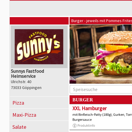
Burger - jeweils mit Pommes Frite
Sunnys Fastfood
Heimservice
Ulrichstr. 40
73033 Göppingen
BURGER
Pizza
XXL Hamburger
Maxi-Pizza
mit Rinfleisch-Patty (180g), Gurken, To
Burgersauce
Produktinfo
Salate