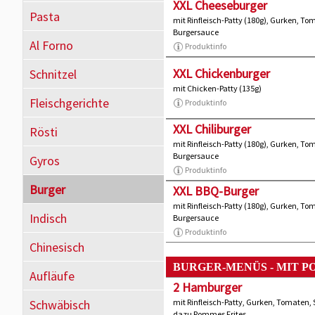
XXL Cheeseburger
Pasta
mit Rinfleisch-Patty (180g), Gurken, To
Burgersauce
Al Forno
Produktinfo
XXL Chickenburger
Schnitzel
mit Chicken-Patty (135g)
Fleischgerichte
Produktinfo
XXL Chiliburger
Rösti
mit Rinfleisch-Patty (180g), Gurken, To
Burgersauce
Gyros
Produktinfo
Burger
XXL BBQ-Burger
mit Rinfleisch-Patty (180g), Gurken, To
Indisch
Burgersauce
Produktinfo
Chinesisch
BURGER-MENÜS - MIT P
Aufläufe
2 Hamburger
Schwäbisch
mit Rinfleisch-Patty, Gurken, Tomaten,
dazu Pommes Frites