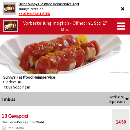
Deine Sunnys Fastfood Heimservice-App!
sunnys-pizza.de
>> APP INSTALLIEREN
Vorbestellung möglich - Öffnet in 1 Std. 27
Min.
Sunnys Fastfood Heimservice
Ulrichstr. 40
73033 Göppingen
weitere
Imbiss
Speisen
10 Cevapcici
14.50
dazu eine Beilage Ihrer Wahl
Produktinfo