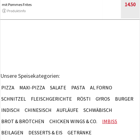
14.50
mit Pommes Frites
Produktinfo
Unsere Speisekategorien:
PIZZA
MAXI-PIZZA
SALATE
PASTA
AL FORNO
SCHNITZEL
FLEISCHGERICHTE
RÖSTI
GYROS
BURGER
INDISCH
CHINESISCH
AUFLÄUFE
SCHWÄBISCH
BROT & BRÖTCHEN
CHICKEN WINGS & CO.
IMBISS
BEILAGEN
DESSERTS & EIS
GETRÄNKE