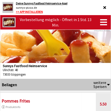
Deine Sunnys Fastfood Heimservice-App!
sunnys-pizza.de
>> APP INSTALLIEREN
Vorbestellung möglich - Öffnet in 1 Std. 13
Min.
Sunnys Fastfood Heimservice
Ulrichstr. 40
73033 Göppingen
weitere
Beilagen
Speisen
Pommes Frites
5.50
Produktinfo