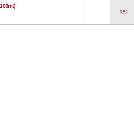
(100ml)
6.50