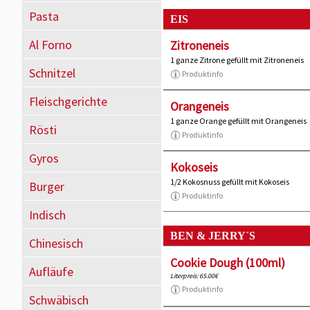
Pasta
EIS
Al Forno
Zitroneneis
1 ganze Zitrone gefüllt mit Zitroneneis
Schnitzel
Produktinfo
Fleischgerichte
Orangeneis
1 ganze Orange gefüllt mit Orangeneis
Rösti
Produktinfo
Gyros
Kokoseis
1/2 Kokosnuss gefüllt mit Kokoseis
Burger
Produktinfo
Indisch
BEN & JERRY´S
Chinesisch
Cookie Dough (100ml)
Aufläufe
Literpreis: 65.00€
Produktinfo
Schwäbisch