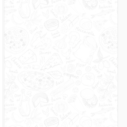
–
r
s