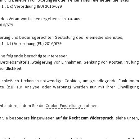
en und Beheben von Störungen oder Fehlern des Telemediendienstes
 1 lit. c) Verordnung (EU) 2016/679
des Verantwortlichen ergeben sich u.a. aus:
2016/679
imierung und bedarfsgerechten Gestaltung des Telemediendienstes,
 1 lit. f) Verordnung (EU) 2016/679
che folgende berechtigte Interessen:
s Betriebsmittels, Steigerung von Einnahmen, Senkung von Kosten, Prüfung
undlichkeit.
chließlich technisch notwendige Cookies, um grundlegende Funktionen
ste (z.B. zur Analyse oder Werbung) werden nur mit Ihrer Einwilligung
it ändern, indem Sie die
Cookie-Einstellungen
öffnen.
 Sie besonders hingewiesen auf Ihr
Recht zum Widerspruch
, siehe unten