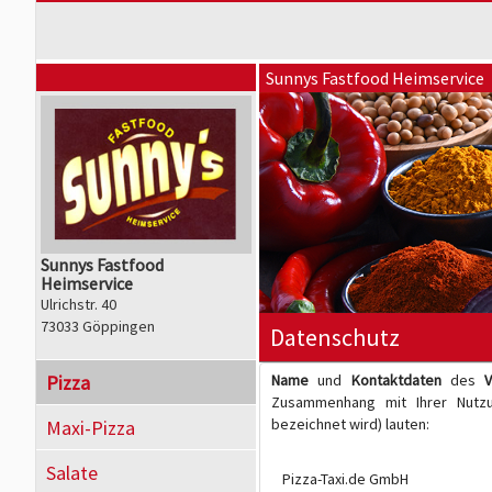
Sunnys Fastfood Heimservice
Sunnys Fastfood
Heimservice
Ulrichstr. 40
73033 Göppingen
Datenschutz
Pizza
Name
und
Kontaktdaten
des
V
Zusammenhang mit Ihrer Nutzun
bezeichnet wird) lauten:
Maxi-Pizza
Salate
Pizza-Taxi.de GmbH