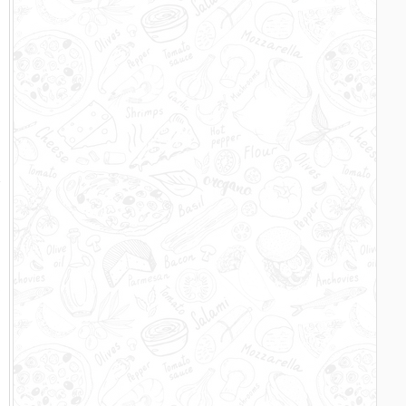
n
n
r
m
n