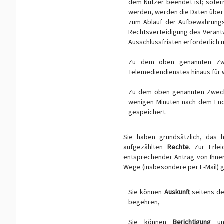
dem Nutzer beendet ist; sofer
werden, werden die Daten über
zum Ablauf der Aufbewahrungsp
Rechtsverteidigung des Verant
Ausschlussfristen erforderlich
Zu dem oben genannten Zwe
Telemediendienstes hinaus für 
Zu dem oben genannten Zweck 
wenigen Minuten nach dem End
gespeichert.
Sie haben grundsätzlich, das h
aufgezählten
Rechte
. Zur Erle
entsprechender Antrag von Ihne
Wege (insbesondere per E-Mail) g
Sie können
Auskunft
seitens de
begehren,
Sie können
Berichtigung
unr