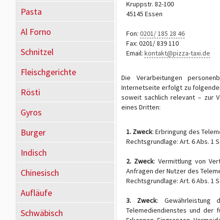
Kruppstr. 82-100
Pasta
45145 Essen
Al Forno
Fon:
0201/ 185 28 46
Fax: 0201/ 839 110
Schnitzel
Email:
kontakt@pizza-taxi.de
Fleischgerichte
Die Verarbeitungen personen
Internetseite erfolgt zu folgend
Rösti
soweit sachlich relevant – zur 
eines Dritten:
Gyros
Burger
1. Zweck
: Erbringung des Tele
Rechtsgrundlage: Art. 6 Abs. 1 S.
Indisch
2. Zweck
: Vermittlung von Ve
Anfragen der Nutzer des Telem
Chinesisch
Rechtsgrundlage: Art. 6 Abs. 1 S.
Aufläufe
3. Zweck
: Gewährleistung d
Telemediendienstes und der f
Schwäbisch