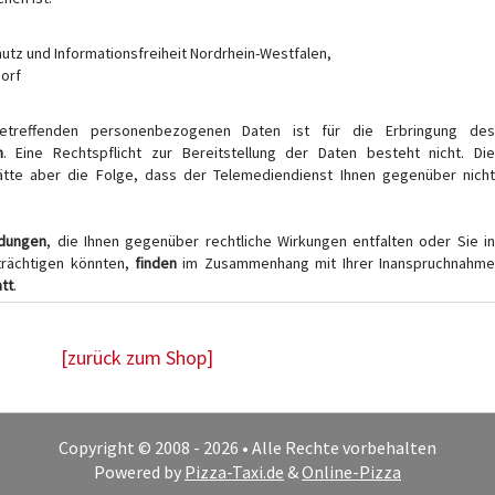
utz und Informationsfreiheit Nordrhein-Westfalen,
dorf
treffenden personenbezogenen Daten ist für die Erbringung de
h
. Eine Rechtspflicht zur Bereitstellung der Daten besteht nicht. Di
hätte aber die Folge, dass der Telemediendienst Ihnen gegenüber nicht
ndungen
, die Ihnen gegenüber rechtliche Wirkungen entfalten oder Sie i
trächtigen könnten,
finden
im Zusammenhang mit Ihrer Inanspruchnahme
att
.
[zurück zum Shop]
Copyright © 2008 - 2026 • Alle Rechte vorbehalten
Powered by
Pizza-Taxi.de
&
Online-Pizza