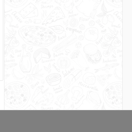
s
e
n