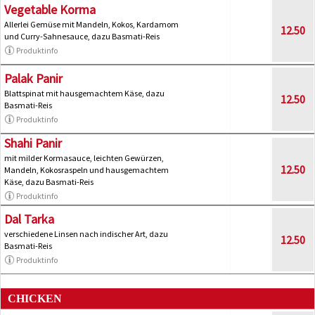
Vegetable Korma
Allerlei Gemüse mit Mandeln, Kokos, Kardamom
12.50
und Curry-Sahnesauce, dazu Basmati-Reis
Produktinfo
Palak Panir
Blattspinat mit hausgemachtem Käse, dazu
12.50
Basmati-Reis
Produktinfo
Shahi Panir
mit milder Kormasauce, leichten Gewürzen,
12.50
Mandeln, Kokosraspeln und hausgemachtem
Käse, dazu Basmati-Reis
Produktinfo
Dal Tarka
verschiedene Linsen nach indischer Art, dazu
12.50
Basmati-Reis
Produktinfo
CHICKEN