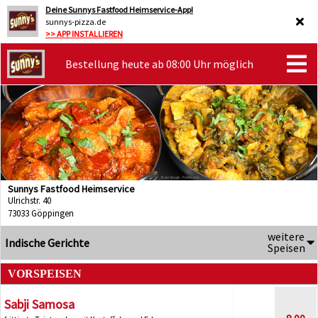
Deine Sunnys Fastfood Heimservice-App!
sunnys-pizza.de
>> APP INSTALLIEREN
Bestellung heute ab 08:00 Uhr möglich
Sunnys Fastfood Heimservice
Ulrichstr. 40
73033 Göppingen
weitere
Indische Gerichte
Speisen
VORSPEISEN
Sabji Samosa