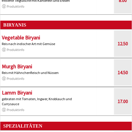
8.00
frittierte Teigtasche mit Kartoffeln und Erbsen
Produktinfo
BIRYANIS
Vegetable Biryani
12.50
Reis nach indischer Art mit Gemüse
Produktinfo
Murgh Biryani
14.50
Reis mit Hähnchenfleisch und Nüssen
Produktinfo
Lamm Biryani
gebraten mit Tomaten, Ingwer, Knoblauch und
17.00
Currysauce
Produktinfo
SPEZIALITÄTEN